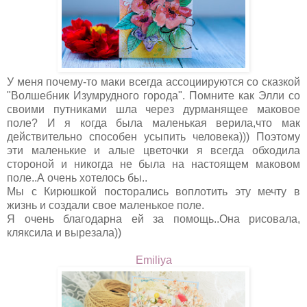
У меня почему-то маки всегда ассоциируются со сказкой
"Волшебник Изумрудного города". Помните как Элли со
своими путниками шла через дурманящее маковое
поле? И я когда была маленькая верила,что мак
действительно способен усыпить человека))) Поэтому
эти маленькие и алые цветочки я всегда обходила
стороной и никогда не была на настоящем маковом
поле..А очень хотелось бы..
Мы с Кирюшкой посторались воплотить эту мечту в
жизнь и создали свое маленькое поле.
Я очень благодарна ей за помощь..Она рисовала,
кляксила и вырезала))
Emiliya