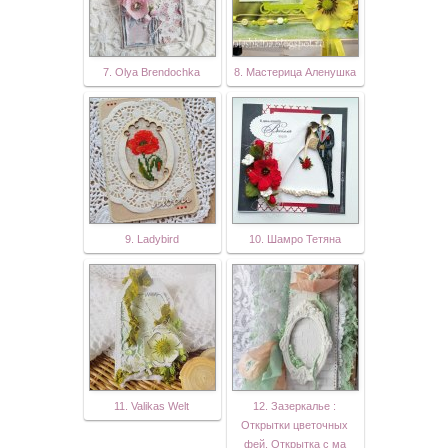
7. Olya Brendochka
8. Мастерица Аленушка
9. Ladybird
10. Шамро Тетяна
11. Valikas Welt
12. Зазеркалье :
Открытки цветочных
фей. Открытка с ма