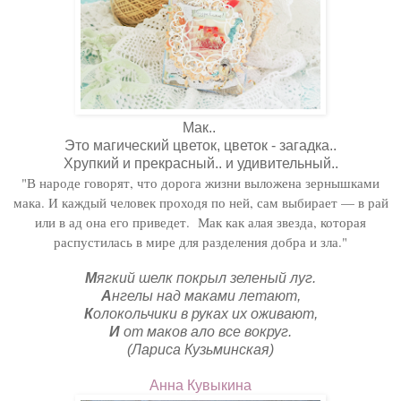
Мак..
Это магический цветок, цветок - загадка..
Хрупкий и прекрасный.. и удивительный..
"В народе говорят, что дорога жизни выложена зернышками
мака. И каждый человек проходя по ней, сам выбирает — в рай
или в ад она его приведет. Мак как а
лая звезда, которая
распустилась в мире для разделения добра и зла."
М
ягкий шелк покрыл зеленый луг.
А
нгелы над маками летают,
К
олокольчики в руках их оживают,
И
от маков ало все вокруг.
(Лариса Кузьминская)
Анна Кувыкина